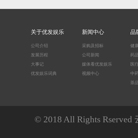
关于优发娱乐
新闻中心
品
公司介绍
采购及招标
健
发展历程
公司新闻
药
大事记
媒体看优发娱乐
医
优发娱乐词典
视频中心
中
茶
© 2018 All Right