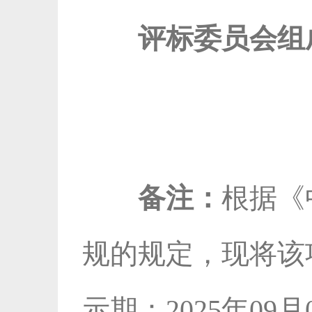
评标委员会组
备注：
根据《
规的规定，现将该
示期：2025年09