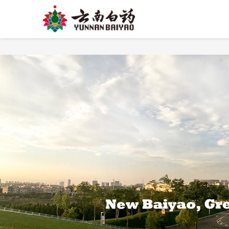
优发娱乐·[中国]官方网站